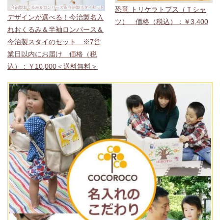
恐竜 トリケラトプス（Ｔシャ
デザインが選べる！今治製名入
ツ） 価格（税込）：￥3,400
れおくるみ＆半袖ロンパース＆
今治製スタイのセット ※7営
業日以内にお届け 価格（税
込）：￥10,000＜送料無料＞