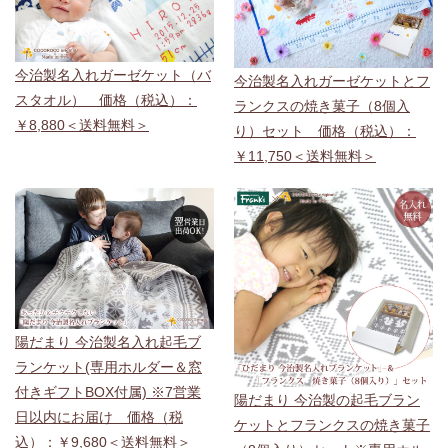
今治製名入れガーゼケット（バ
今治製名入れガーゼケットとフ
スタオル） 価格（税込）：
ランクスの焼き菓子（8個入
￥8,880＜送料無料＞
り）セット 価格（税込）：
￥11,750＜送料無料＞
陽だまり 今治製名入れ起毛ブ
ランケット(専用ホルダー＆窓
付きギフトBOX付属) ※7営業
陽だまり 今治製の起毛ブラン
日以内にお届け 価格（税
ケットとフランクスの焼き菓子
込）：￥9,680＜送料無料＞