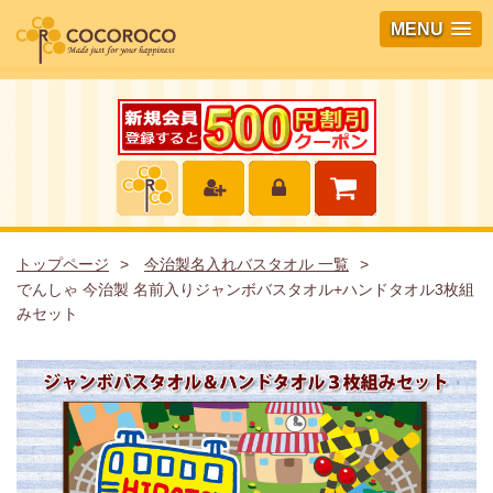
MENU
トップページ
今治製名入れバスタオル 一覧
でんしゃ 今治製 名前入りジャンボバスタオル+ハンドタオル3枚組
みセット