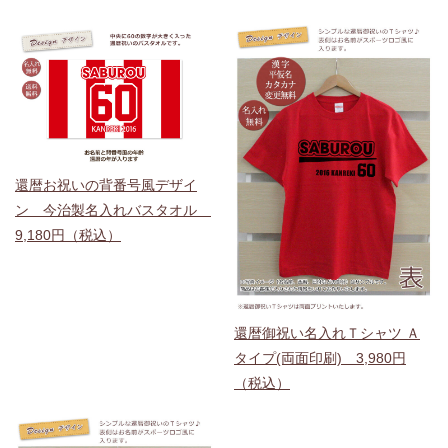
還暦お祝いの背番号風デザイ
ン 今治製名入れバスタオル
9,180円（税込）
還暦御祝い名入れＴシャツ Ａ
タイプ(両面印刷) 3,980円
（税込）