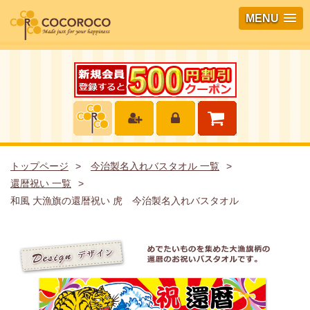
MENU
トップページ
今治製名入れバスタオル 一覧
還暦祝い 一覧
和風 大漁旗の還暦祝い 虎 今治製名入れバスタオル