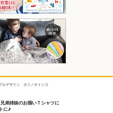
プルデザイン タツノオトシゴ
（兄弟姉妹のお揃いＴシャツに
トに♪